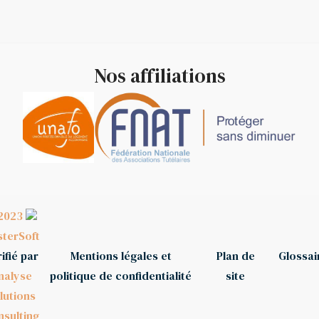
Nos affiliations
2023
terSoft
ifié par
Mentions légales et
Plan de
Glossai
nalyse
politique de confidentialité
site
lutions
sulting