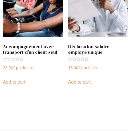
Accompagnement avec
Déclaration salaire
transport d’un client seul
employé unique
Rated
Rated
23.00
€
par heure
13.00
€
par heure
0
0
out
out
of
of
5
5
Add to cart
Add to cart