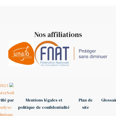
Nos affiliations
2023
terSoft
ifié par
Mentions légales et
Plan de
Glossai
nalyse
politique de confidentialité
site
lutions