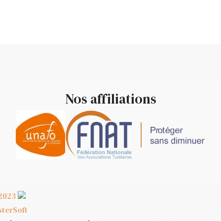
Nos affiliations
2023
terSoft