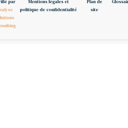
ifié par
Mentions légales et
Plan de
Glossai
nalyse
politique de confidentialité
site
lutions
sulting