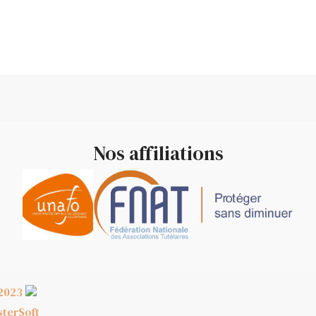
Nos affiliations
2023
terSoft