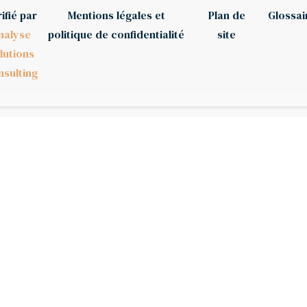
ifié par
Mentions légales et
Plan de
Glossai
nalyse
politique de confidentialité
site
lutions
sulting