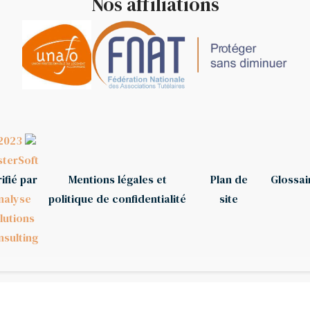
Nos affiliations
2023
terSoft
ifié par
Mentions légales et
Plan de
Glossai
nalyse
politique de confidentialité
site
lutions
sulting