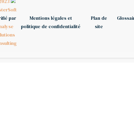
2023
terSoft
ifié par
Mentions légales et
Plan de
Glossai
nalyse
politique de confidentialité
site
lutions
sulting